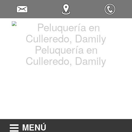
Peluquería en
Culleredo, Damily
MENÚ