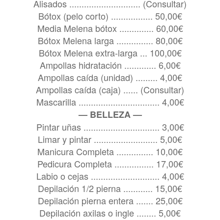
Alisados ............................. (Consultar)
Bótox (pelo corto) ................. 50,00€
Media Melena bótox .............. 60,00€
Bótox Melena larga ............... 80,00€
Bótox Melena extra-larga ... 100,00€
Ampollas hidratación ............. 6,00€
Ampollas caída (unidad) ......... 4,00€
Ampollas caída (caja) ...... (Consultar)
Mascarilla ................................. 4,00€
— BELLEZA —
Pintar uñas ............................... 3,00€
Limar y pintar .......................... 5,00€
Manicura Completa ............... 10,00€
Pedicura Completa ................ 17,00€
Labio o cejas ............................ 4,00€
Depilación 1/2 pierna ............ 15,00€
Depilación pierna entera ....... 25,00€
Depilación axilas o ingle ........ 5,00€