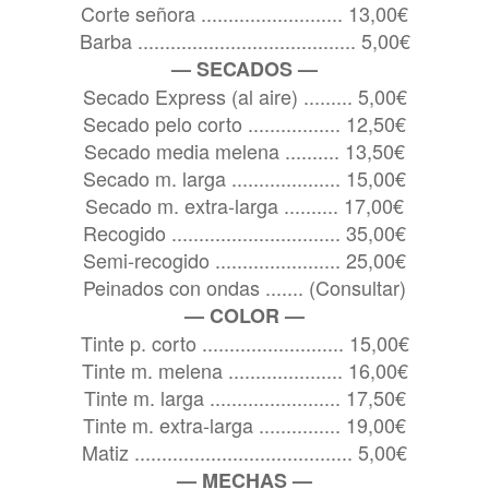
Corte señora .......................... 13,00€
Barba ........................................ 5,00€
— SECADOS —
Secado Express (al aire) ......... 5,00€
Secado pelo corto ................. 12,50€
Secado media melena .......... 13,50€
Secado m. larga .................... 15,00€
Secado m. extra-larga .......... 17,00€
Recogido ............................... 35,00€
Semi-recogido ....................... 25,00€
Peinados con ondas ....... (Consultar)
— COLOR —
Tinte p. corto .......................... 15,00€
Tinte m. melena ..................... 16,00€
Tinte m. larga ........................ 17,50€
Tinte m. extra-larga ............... 19,00€
Matiz ........................................ 5,00€
— MECHAS —